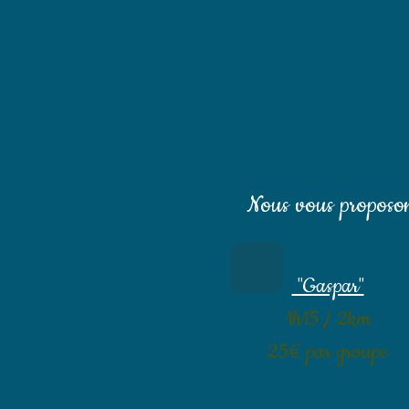
Nous vous proposon
"Gaspar"
1h15 / 2km
25€ par groupe