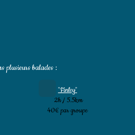
s plusieurs balades :
"Finley
"
2h / 5.5km
40€ par groupe