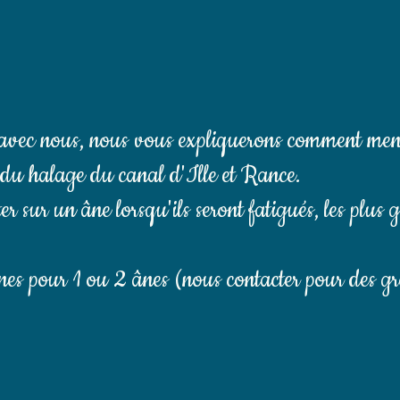
s avec nous, nous vous expliquerons comment men
 du halage du canal d'Ille et Rance.
er sur un âne lorsqu'ils seront fatigués, les plus 
s pour 1 ou 2 ânes (nous contacter pour des gr