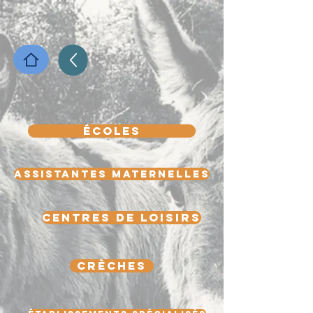
écoles
assistantes maternelles
centres de loisirs
crèches